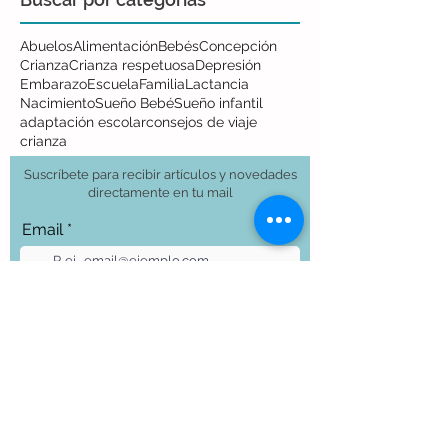
Abuelos
Alimentación
Bebés
Concepción
Crianza
Crianza respetuosa
Depresión
Embarazo
Escuela
Familia
Lactancia
Nacimiento
Sueño Bebé
Sueño infantil
adaptación escolar
consejos de viaje
crianza
Suscríbete para recibir artículos y novedades
directamente en tu mail
Email
Unirme a la lista de correo