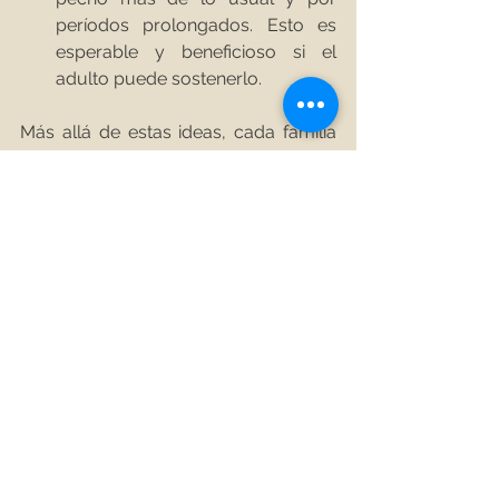
períodos prolongados. Esto es 
esperable y beneficioso si el 
adulto puede sostenerlo. 
Más allá de estas ideas, cada familia 
encontrará sus propias estrategias 
para sobrellevar una mudanza. Lo 
importante es comprender que es un 
momento que no pasa inadvertido 
por el bebé, y necesita nuestra 
presencia que contenga y acompañe 
su propio proceso.
Etiquetas:
Bebés
Bebé
Crianza